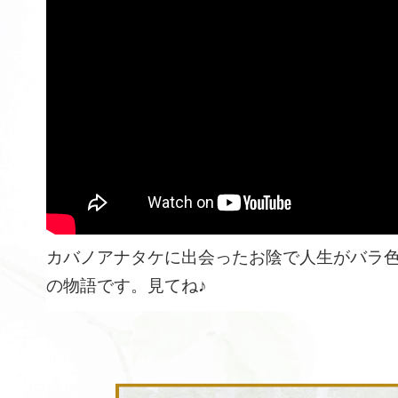
カバノアナタケに出会ったお陰で人生がバラ
の物語です。見てね♪