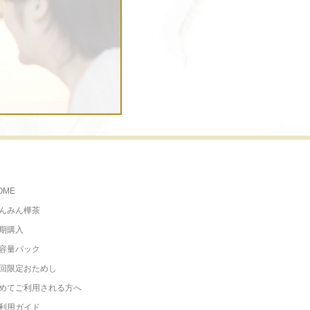
OME
んみん樺茶
期購入
容量パック
回限定おためし
めてご利用される方へ
利用ガイド