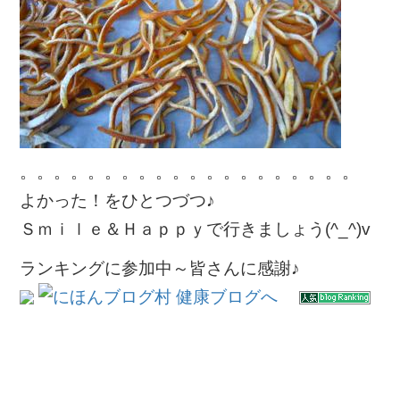
。。。。。。。。。。。。。。。。。。。。
よかった！をひとつづつ♪
Ｓｍｉｌｅ＆Ｈａｐｐｙで行きましょう(^_^)v
ランキングに参加中～皆さんに感謝♪