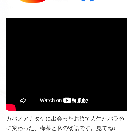
カバノアナタケに出会ったお陰で人生がバラ色
に変わった、樺茶と私の物語です。見てね♪