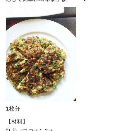
1枚分
【材料】
紅花（コウカ）3ｇ