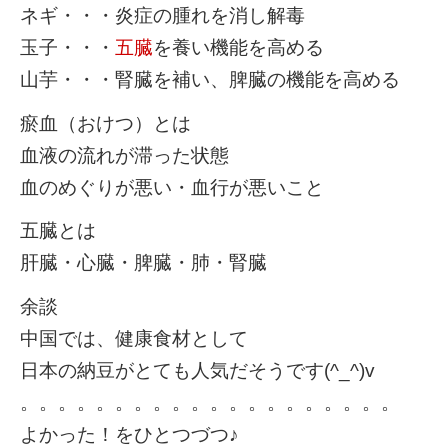
ネギ・・・炎症の腫れを消し解毒
玉子・・・
五臓
を養い機能を高める
山芋・・・腎臓を補い、脾臓の機能を高める
瘀血（おけつ）とは
血液の流れが滞った状態
血のめぐりが悪い・血行が悪いこと
五臓とは
肝臓・心臓・脾臓・肺・腎臓
余談
中国では、健康食材として
日本の納豆がとても人気だそうです(^_^)v
。。。。。。。。。。。。。。。。。。。。
よかった！をひとつづつ♪