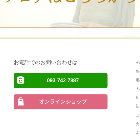
お電話でのお問い合わせは
H
あ
093-742-7887
定
大
初
オンラインショップ
初
ご
会
よ