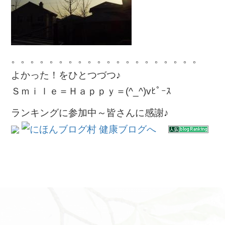
。。。。。。。。。。。。。。。。。。。。
よかった！をひとつづつ♪
Ｓｍｉｌｅ＝Ｈａｐｐｙ＝(^_^)vﾋﾟｰｽ
ランキングに参加中～皆さんに感謝♪