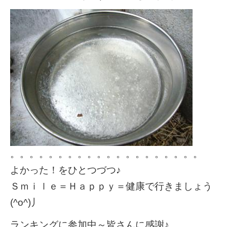
。。。。。。。。。。。。。。。。。。。。
よかった！をひとつづつ♪
Ｓｍｉｌｅ＝Ｈａｐｐｙ＝健康で行きましょう
(^o^)丿
ランキングに参加中～皆さんに感謝♪