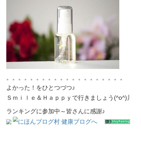
。。。。。。。。。。。。。。。。。。。。
よかった！をひとつづつ♪
Ｓｍｉｌｅ＆Ｈａｐｐｙで行きましょう(^o^)丿
ランキングに参加中～皆さんに感謝♪