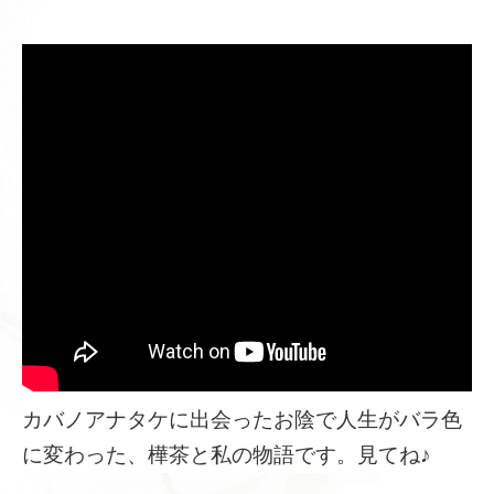
カバノアナタケに出会ったお陰で人生がバラ色
に変わった、樺茶と私の物語です。見てね♪