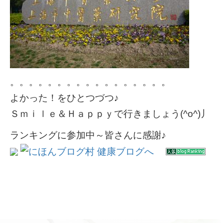
。。。。。。。。。。。。。。。。。
よかった！をひとつづつ♪
Ｓｍｉｌｅ＆Ｈａｐｐｙで行きましょう(^o^)丿
ランキングに参加中～皆さんに感謝♪