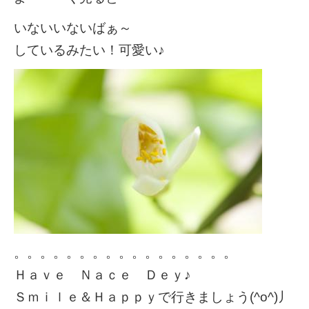
いないいないばぁ～
しているみたい！可愛い♪
。。。。。。。。。。。。。。。。。
Ｈａｖｅ Ｎａｃｅ Ｄｅｙ♪
Ｓｍｉｌｅ＆Ｈａｐｐｙで行きましょう(^o^)丿