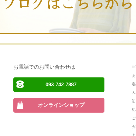
お電話でのお問い合わせは
H
あ
093-742-7887
定
大
初
オンラインショップ
初
ご
会
よ