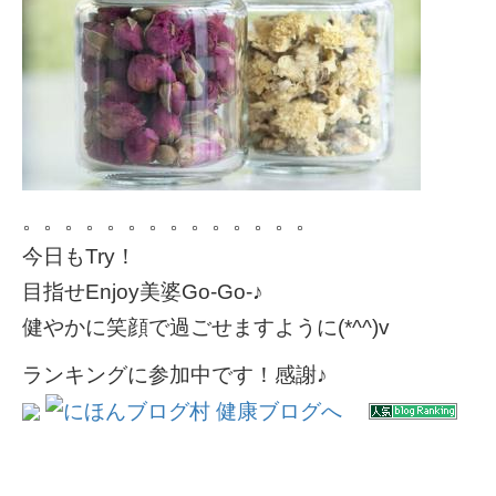
。。。。。。。。。。。。。。
今日もTry！
目指せEnjoy美婆Go-Go-♪
健やかに笑顔で過ごせますように(*^^)v
ランキングに参加中です！感謝♪