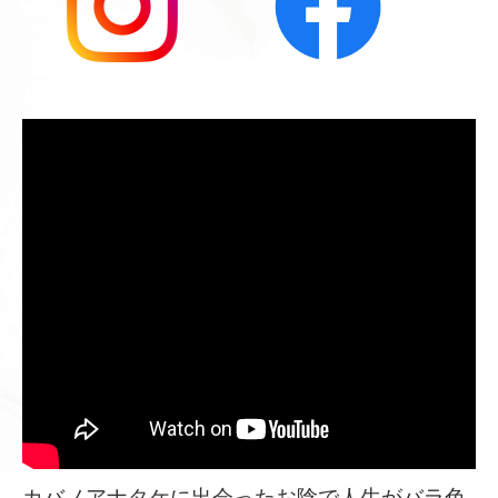
カバノアナタケに出会ったお陰で人生がバラ色