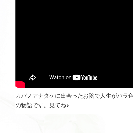
カバノアナタケに出会ったお陰で人生がバラ
の物語です。見てね♪