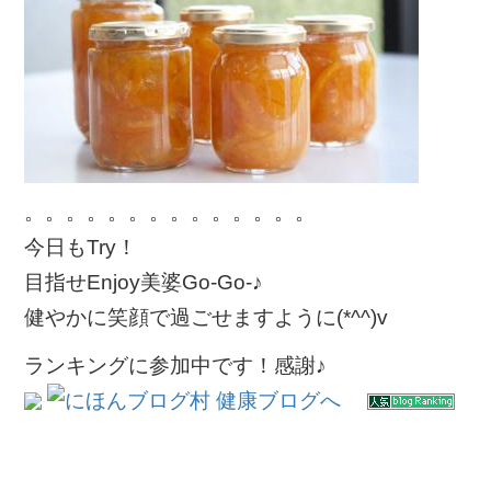
。。。。。。。。。。。。。。
今日もTry！
目指せEnjoy美婆Go-Go-♪
健やかに笑顔で過ごせますように(*^^)v
ランキングに参加中です！感謝♪