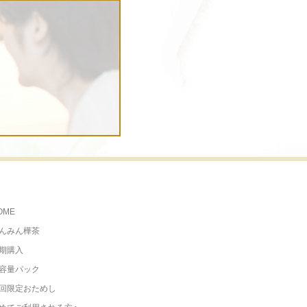
OME
んみん樺茶
期購入
容量パック
回限定おためし