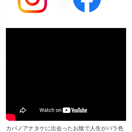
カバノアナタケに出会ったお陰で人生がバラ色