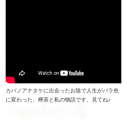
カバノアナタケに出会ったお陰で人生がバラ色
に変わった、樺茶と私の物語です。見てね♪