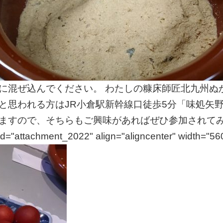
緒に混ぜ込んでください。 わたしの糠床師匠北九州
と思われる方はJR小倉駅新幹線口徒歩5分「味処矢
いますので、そちらもご興味があればぜひ参加されて
chment_2022" align="aligncenter" width="560