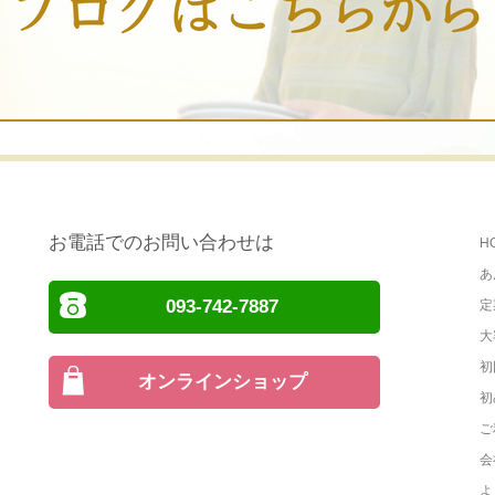
お電話でのお問い合わせは
H
あ
093-742-7887
定
大
初
オンラインショップ
初
ご
会
よ