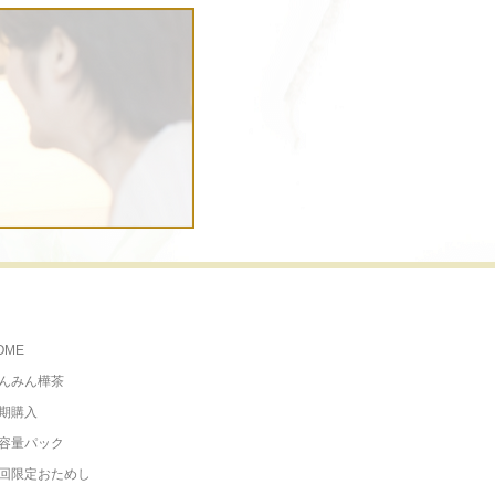
OME
んみん樺茶
期購入
容量パック
回限定おためし