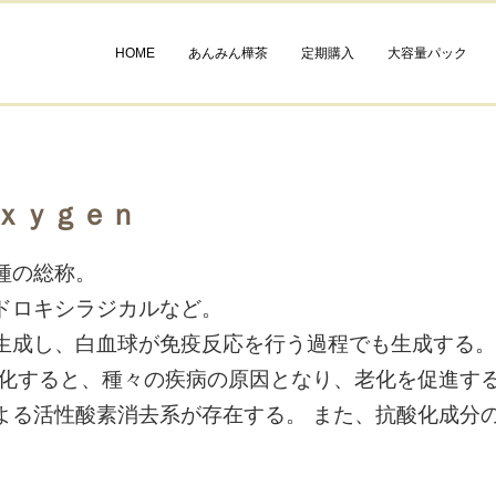
HOME
あんみん樺茶
定期購入
大容量パック
ｘｙｇｅｎ
種の総称。
ドロキシラジカルなど。
生成し、白血球が免疫反応を行う過程でも生成する。
酸化すると、種々の疾病の原因となり、老化を促進する
よる活性酸素消去系が存在する。 また、抗酸化成分