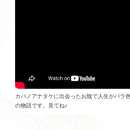
カバノアナタケに出会ったお陰で人生がバラ
の物語です。見てね♪