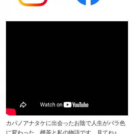
カバノアナタケに出会ったお陰で人生がバラ色
に変わった、樺茶と私の物語です。見てね♪