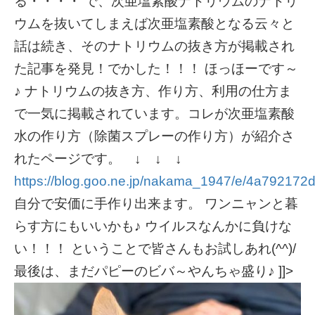
る・・・・ で、次亜塩素酸ナトリウムのナトリ
ウムを抜いてしまえば次亜塩素酸となる云々と
話は続き、そのナトリウムの抜き方が掲載され
た記事を発見！でかした！！！ ほっほーです～
♪ ナトリウムの抜き方、作り方、利用の仕方ま
で一気に掲載されています。コレが次亜塩素酸
水の作り方（除菌スプレーの作り方）が紹介さ
れたページです。 ↓ ↓ ↓
https://blog.goo.ne.jp/nakama_1947/e/4a7921
自分で安価に手作り出来ます。 ワンニャンと暮
らす方にもいいかも♪ ウイルスなんかに負けな
い！！！ ということで皆さんもお試しあれ(^^)/
最後は、まだパピーのビバ～やんちゃ盛り♪
]]>