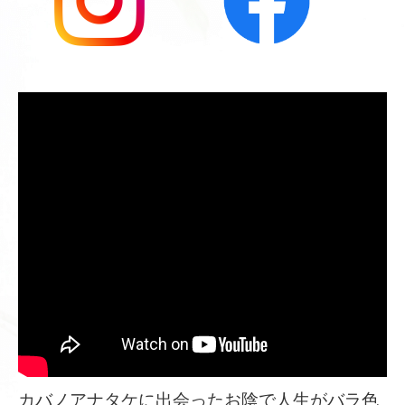
カバノアナタケに出会ったお陰で人生がバラ色