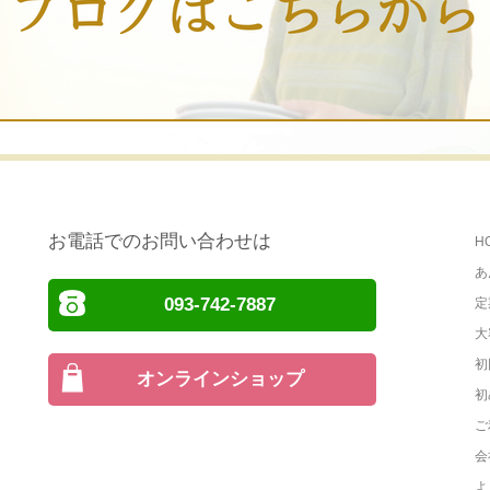
お電話でのお問い合わせは
H
あ
093-742-7887
定
大
初
オンラインショップ
初
ご
会
よ