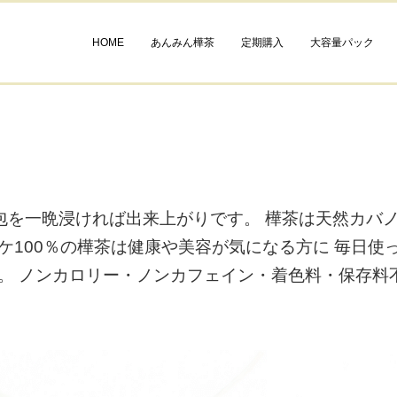
HOME
あんみん樺茶
定期購入
大容量パック
ク1包を一晩浸ければ出来上がりです。 樺茶は天然カバ
ケ100％の樺茶は健康や美容が気になる方に 毎日使
。 ノンカロリー・ノンカフェイン・着色料・保存料不