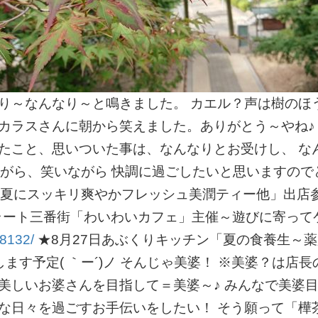
り～なんなり～と鳴きました。 カエル？声は樹のほ
カラスさんに朝から笑えました。ありがとう～やね♪
いたこと、思いついた事は、なんなりとお受けし、 な
しながら、笑いながら 快調に過ごしたいと思いますの
ル「夏にスッキリ爽やかフレッシュ美潤ティー他」出店参
6日ポポラート三番街「わいわいカフェ」主催～遊びに寄って
8132/
★8月27日あぶくりキッチン「夏の食養生～
ます予定( ｀ー´)ノ そんじゃ美婆！ ※美婆？は店長
しいお婆さんを目指して＝美婆～♪ みんなで美婆目指
な日々を過ごすお手伝いをしたい！ そう願って「樺