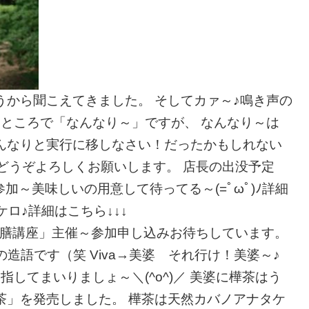
うから聞こえてきました。 そしてカァ～♪鳴き声の
 ところで「なんなり～」ですが、 なんなり～は
んなりと実行に移しなさい！だったかもしれない
でどうぞよろしくお願いします。 店長の出没予定
加～美味しいの用意して待ってる～(=ﾟωﾟ)ﾉ詳細
ケロ♪詳細はこちら↓↓↓
薬膳講座」主催～参加申し込みお待ちしています。
の造語です（笑 Viva→美婆 それ行け！美婆～♪
してまいりましょ～＼(^o^)／ 美婆に樺茶はう
茶」を発売しました。 樺茶は天然カバノアナタケ