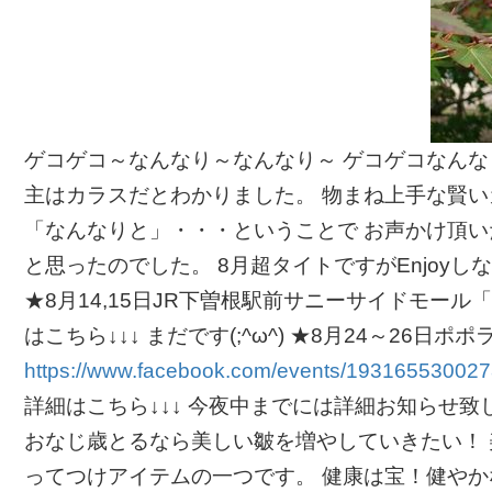
ゲコゲコ～なんなり～なんなり～ ゲコゲコなんな
主はカラスだとわかりました。 物まね上手な賢い
「なんなりと」・・・ということで お声かけ頂
と思ったのでした。 8月超タイトですがEnjoy
★8月14,15日JR下曽根駅前サニーサイドモー
はこちら↓↓↓ まだです(;^ω^) ★8月24～2
https://www.facebook.com/events/193165530027
詳細はこちら↓↓↓ 今夜中までには詳細お知らせ致し
おなじ歳とるなら美しい皺を増やしていきたい！ 美
ってつけアイテムの一つです。 健康は宝！健やか