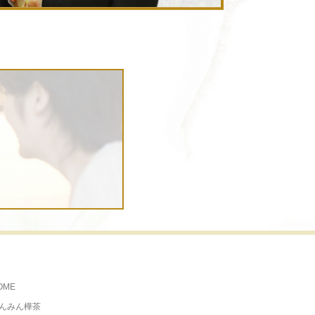
OME
んみん樺茶