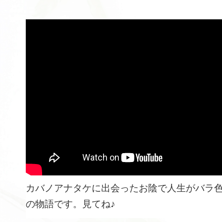
カバノアナタケに出会ったお陰で人生がバラ
の物語です。見てね♪