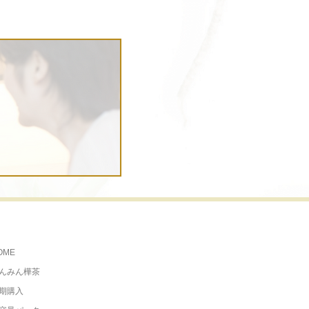
OME
んみん樺茶
期購入