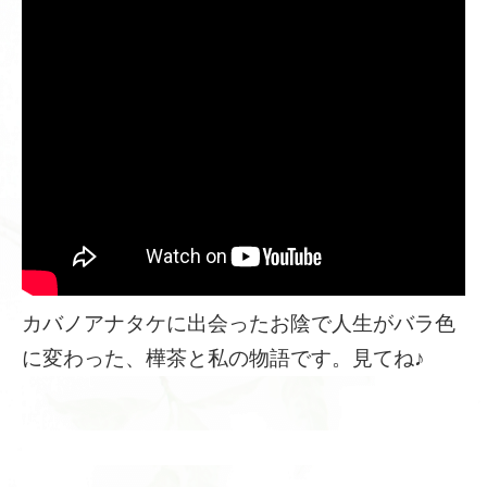
カバノアナタケに出会ったお陰で人生がバラ色
に変わった、樺茶と私の物語です。見てね♪