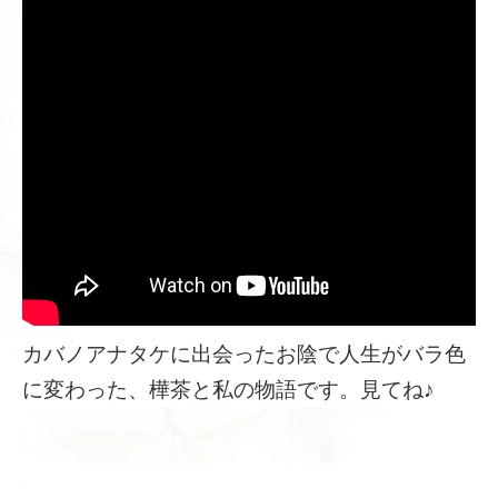
カバノアナタケに出会ったお陰で人生がバラ色
に変わった、樺茶と私の物語です。見てね♪