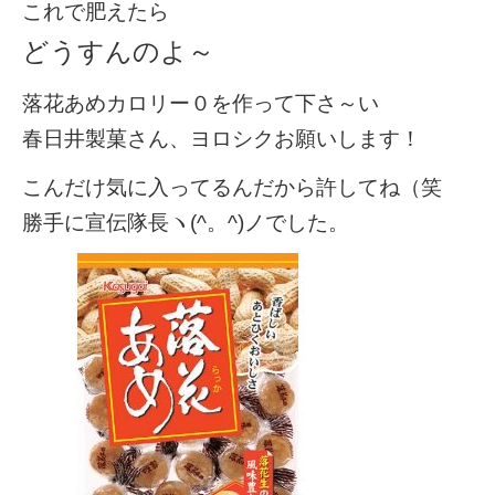
これで肥えたら
どうすんのよ～
落花あめカロリー０を作って下さ～い
春日井製菓さん、ヨロシクお願いします！
こんだけ気に入ってるんだから許してね（笑
勝手に宣伝隊長ヽ(^。^)ノでした。