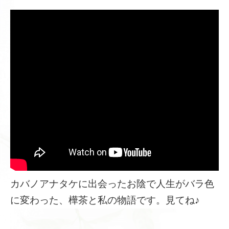
カバノアナタケに出会ったお陰で人生がバラ色
に変わった、樺茶と私の物語です。見てね♪