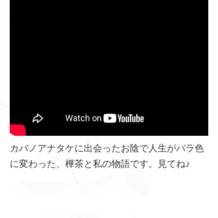
カバノアナタケに出会ったお陰で人生がバラ色
に変わった、樺茶と私の物語です。見てね♪