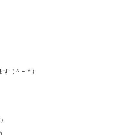
ます（＾－＾）
＾）
とう