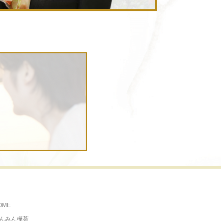
OME
んみん樺茶