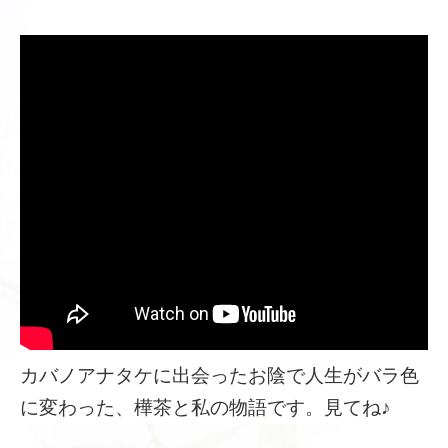
カバノアナタケに出会ったお陰で人生がバラ色
に変わった、樺茶と私の物語です。見てね♪