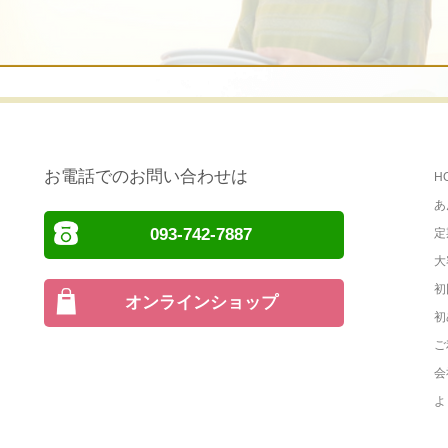
お電話でのお問い合わせは
H
あ
093-742-7887
定
大
初
オンラインショップ
初
ご
会
よ