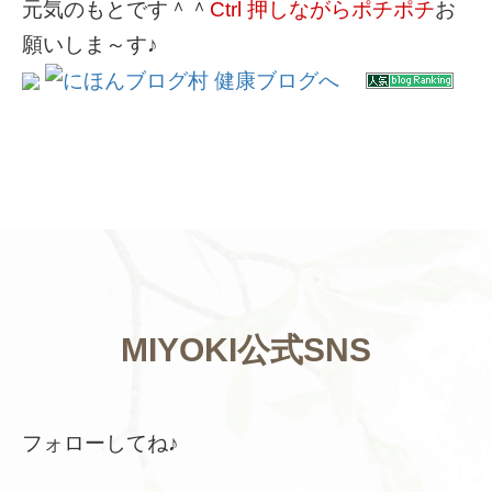
元気のもとです＾＾
Ctrl 押しながらポチポチ
お
願いしま～す♪
MIYOKI公式SNS
フォローしてね♪