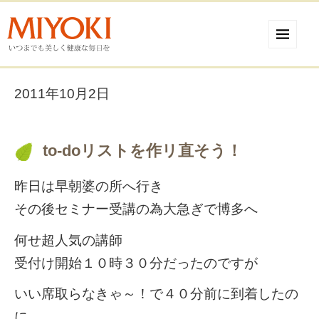
2011年10月2日
to-doリストを作リ直そう！
昨日は早朝婆の所へ行き
その後セミナー受講の為大急ぎで博多へ
何せ超人気の講師
受付け開始１０時３０分だったのですが
いい席取らなきゃ～！で４０分前に到着したの
に