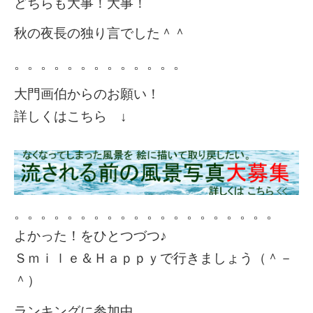
どちらも大事！大事！
秋の夜長の独り言でした＾＾
。。。。。。。。。。。。。
大門画伯からのお願い！
詳しくはこちら ↓
。。。。。。。。。。。。。。。。。。。。
よかった！をひとつづつ♪
Ｓｍｉｌｅ＆Ｈａｐｐｙで行きましょう（＾－
＾）
ランキングに参加中