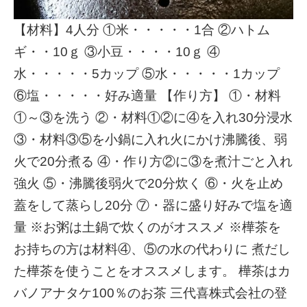
【材料】4人分 ①米・・・・・1合 ②ハトム
ギ・・10ｇ ③小豆・・・・10ｇ ④
水・・・・・5カップ ⑤水・・・・・1カップ
⑥塩・・・・・好み適量 【作り方】 ①・材料
①～③を洗う ②・材料①②に④を入れ30分浸水
③・材料③⑤を小鍋に入れ火にかけ沸騰後、弱
火で20分煮る ④・作り方②に③を煮汁ごと入れ
強火 ⑤・沸騰後弱火で20分炊く ⑥・火を止め
蓋をして蒸らし20分 ⑦・器に盛り好みで塩を適
量 ※お粥は土鍋で炊くのがオススメ ※樺茶を
お持ちの方は材料④、⑤の水の代わりに 煮だし
た樺茶を使うことをオススメします。 樺茶はカ
バノアナタケ100％のお茶 三代喜株式会社の登