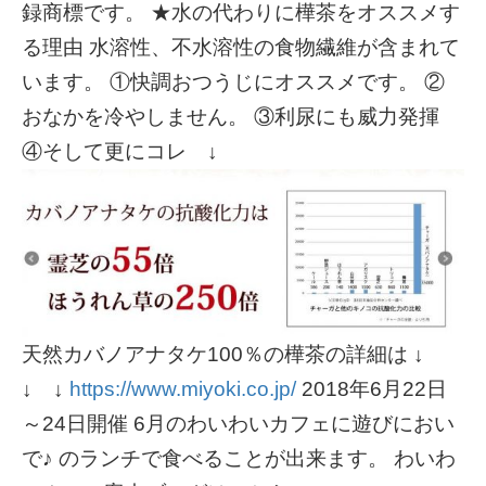
録商標です。 ★水の代わりに樺茶をオススメす
る理由 水溶性、不水溶性の食物繊維が含まれて
います。 ①快調おつうじにオススメです。 ②
おなかを冷やしません。 ③利尿にも威力発揮
④そして更にコレ ↓
天然カバノアナタケ100％の樺茶の詳細は ↓
↓ ↓
https://www.miyoki.co.jp/
2018年6月22日
～24日開催 6月のわいわいカフェに遊びにおい
で♪ のランチで食べることが出来ます。 わいわ