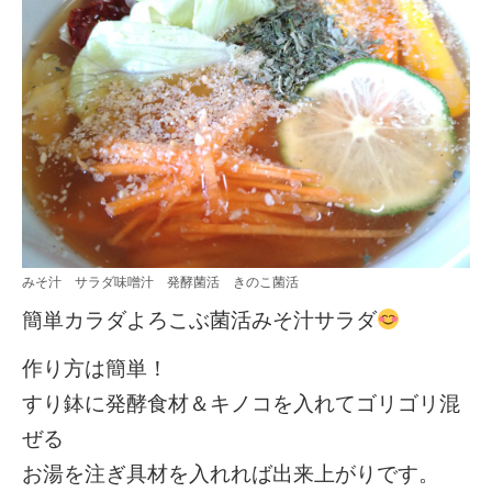
みそ汁 サラダ味噌汁 発酵菌活 きのこ菌活
簡単カラダよろこぶ菌活みそ汁サラダ
作り方は簡単！
すり鉢に発酵食材＆キノコを入れてゴリゴリ混
ぜる
お湯を注ぎ具材を入れれば出来上がりです。