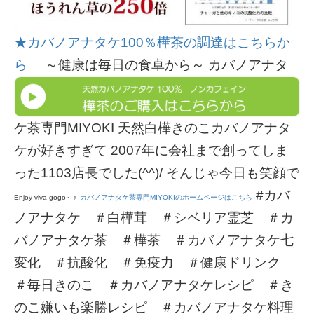
★カバノアナタケ100％樺茶の調達はこちらか
ら
～健康は毎日の食卓から～ カバノアナタ
ケ茶専門MIYOKI 天然白樺きのこカバノアナタ
ケが好きすぎて 2007年に会社まで創ってしま
った1103店長でした(^^)/ そんじゃ今日も笑顔で
#カバ
Enjoy viva gogo～♪
カバノアナタケ茶専門MIYOKIのホームページはこちら
ノアナタケ ＃白樺茸 ＃シベリア霊芝 ＃カ
バノアナタケ茶 ＃樺茶 ＃カバノアナタケ七
変化 ＃抗酸化 ＃免疫力 ＃健康ドリンク
＃毎日きのこ ＃カバノアナタケレシピ ＃き
のこ嫌いも楽勝レシピ ＃カバノアナタケ料理