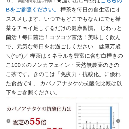
り。
★濃い出し樺茶は
こちらの
樺茶の作り方は至って簡単！
Bをご参照ください。
樺茶を毎日の食生活にオ
ススメします。いつでもどこでもなんにでも樺
茶をチョイ足しするだけの健康習慣。 じわっと
菌活！毎日菌活！コツコツ菌活！美味しく飲ん
で、元気な毎日をお過ごしください。健康万歳
＼(^o^)／ 樺茶はミネラルを豊富に含む白樺きの
こ100％のノンカフェイン・天然無農薬のきの
こ茶です。きのこは「免疫力・抗酸化」に優れ
た食品です。 カバノアナタケの抗酸化比較は以
下をご参照ください。