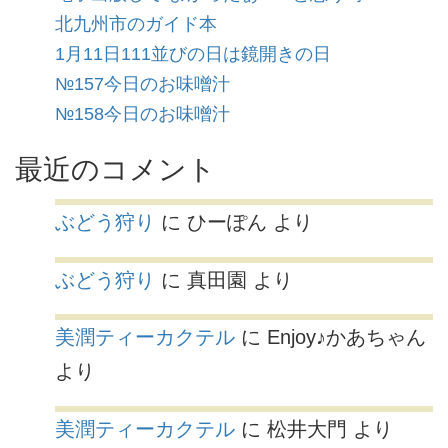
北九州市のガイド本
1月11日111並びの日は鏡開きの日
№157今日のお味噌汁
№158今日のお味噌汁
最近のコメント
ぶどう狩り
に
ひーぽん
より
ぶどう狩り
に
真田園
より
美潤ティーカクテル
に
Enjoy♪かあちゃん
より
美潤ティーカクテル
に
松井大門
より