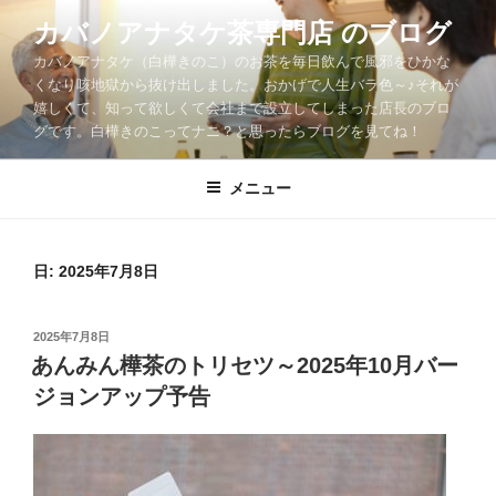
コ
カバノアナタケ茶専門店 のブログ
ン
カバノアナタケ（白樺きのこ）のお茶を毎日飲んで風邪をひかな
テ
くなり咳地獄から抜け出しました。おかげで人生バラ色～♪それが
ン
嬉しくて、知って欲しくて会社まで設立してしまった店長のブロ
ツ
グです。白樺きのこってナニ？と思ったらブログを見てね！
へ
ス
メニュー
キ
ッ
プ
日:
2025年7月8日
投
2025年7月8日
稿
あんみん樺茶のトリセツ～2025年10月バー
日:
ジョンアップ予告