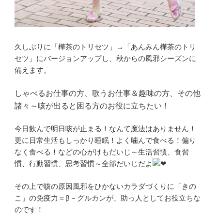
久しぶりに「樺茶のトリセツ」→「あんみん樺茶のトリ
セツ」にバージョンアップし、秋からの風邪シーズンに
備えます。
しゃべるお仕事の方、歌うお仕事＆趣味の方、その他
諸々～咳が出ると困る方のお役に立ちたい！
今日飲んで明日咳が止まる！なんて魔法はありません！
更に日常生活もしっかり睡眠！よく噛んで食べる！偏り
なく食べる！などの心がけもだいじ～生活習慣、食習
慣、行動習慣、思考習慣～全部だいじだよ
その上で咳の原因風邪をひかないカラダづくりに「きの
こ」の免疫力＝β－グルカンが、助っ人としてお役立ちな
のです！