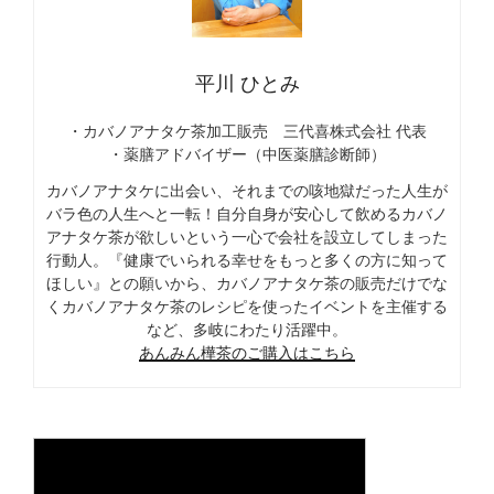
平川 ひとみ
・カバノアナタケ茶加工販売 三代喜株式会社 代表
・薬膳アドバイザー（中医薬膳診断師）
カバノアナタケに出会い、それまでの咳地獄だった人生が
バラ色の人生へと一転！自分自身が安心して飲めるカバノ
アナタケ茶が欲しいという一心で会社を設立してしまった
行動人。『健康でいられる幸せをもっと多くの方に知って
ほしい』との願いから、カバノアナタケ茶の販売だけでな
くカバノアナタケ茶のレシピを使ったイベントを主催する
など、多岐にわたり活躍中。
あんみん樺茶のご購入はこちら