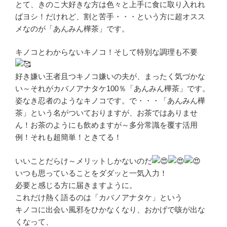
とて、きのこ大好きな方は色々と上手に食に取り入れれ
ばヨシ！だけれど、割と苦手・・・という方に超オスス
メなのが「あんみん樺茶」です。
キノコとわからないキノコ！そして特別な調理も不要
好き嫌い王者且つキノコ嫌いの夫が、まったく気づかな
い～それがカバノアナタケ100％「あんみん樺茶」です。
姿なき忍者のようなキノコです。で・・・「あんみん樺
茶」という名がついておりますが、お茶ではありませ
ん！お茶のようにも飲めますが～多分常識を覆す活用
例！それも超簡単！ときてる！
いいことだらけ～メリットしかないのだ
いつも思っていることをダダッと一気入力！
必要と感じる方に届きますように。
これだけ熱く語るのは「カバノアナタケ」という
キノコに出会い風邪をひかなくなり、おかげで咳が出な
くなって、