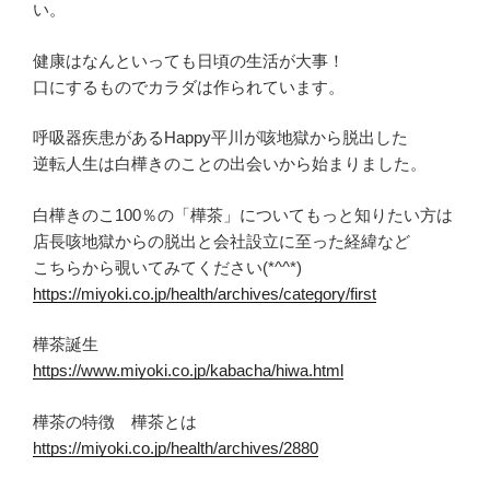
い。
健康はなんといっても日頃の生活が大事！
口にするものでカラダは作られています。
呼吸器疾患があるHappy平川が咳地獄から脱出した
逆転人生は白樺きのことの出会いから始まりました。
白樺きのこ100％の「樺茶」についてもっと知りたい方は
店長咳地獄からの脱出と会社設立に至った経緯など
こちらから覗いてみてください(*^^*)
https://miyoki.co.jp/health/archives/category/first
樺茶誕生
https://www.miyoki.co.jp/kabacha/hiwa.html
樺茶の特徴 樺茶とは
https://miyoki.co.jp/health/archives/2880