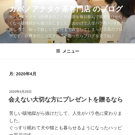
コ
カバノアナタケ茶専門店 のブログ
ン
カバノアナタケ（白樺きのこ）のお茶を毎日飲んで風邪をひかな
テ
くなり咳地獄から抜け出しました。おかげで人生バラ色～♪それが
ン
嬉しくて、知って欲しくて会社まで設立してしまった店長のブロ
ツ
グです。白樺きのこってナニ？と思ったらブログを見てね！
へ
ス
メニュー
キ
ッ
プ
月:
2020年4月
投
2020年4月29日
稿
会えない大切な方にプレゼントを贈るなら
日:
苦しい咳地獄がら抜けだして、人生がバラ色に変わりま
した。
ぐっすり眠れて犬や猫とも暮らせるようになったハッピ
ー平川です。