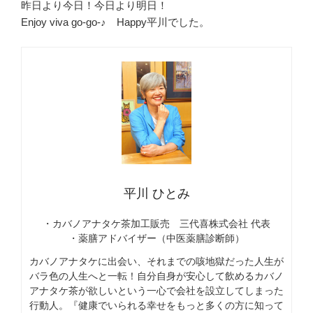
昨日より今日！今日より明日！
Enjoy viva go-go-♪ Happy平川でした。
平川 ひとみ
・カバノアナタケ茶加工販売 三代喜株式会社 代表
・薬膳アドバイザー（中医薬膳診断師）
カバノアナタケに出会い、それまでの咳地獄だった人生が
バラ色の人生へと一転！自分自身が安心して飲めるカバノ
アナタケ茶が欲しいという一心で会社を設立してしまった
行動人。『健康でいられる幸せをもっと多くの方に知って