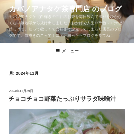
コ
カバノアナタケ茶専門店 のブログ
ン
カバノアナタケ（白樺きのこ）のお茶を毎日飲んで風邪をひかな
テ
くなり咳地獄から抜け出しました。おかげで人生バラ色～♪それが
ン
嬉しくて、知って欲しくて会社まで設立してしまった店長のブロ
ツ
グです。白樺きのこってナニ？と思ったらブログを見てね！
へ
ス
メニュー
キ
ッ
プ
月:
2024年11月
投
2024年11月29日
稿
チョコチョコ野菜たっぷりサラダ味噌汁
日: