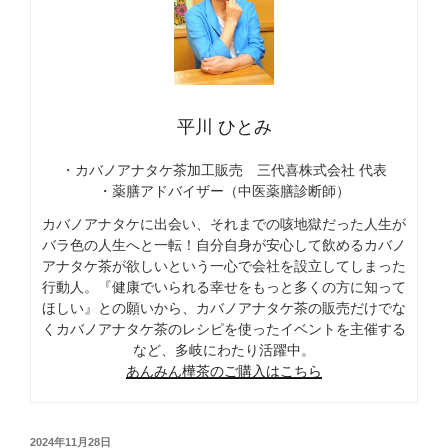
平川 ひとみ
・カバノアナタケ茶加工販売 三代喜株式会社 代表
・薬膳アドバイザー（中医薬膳診断師）
カバノアナタケに出会い、それまでの咳地獄だった人生が
バラ色の人生へと一転！自分自身が安心して飲めるカバノ
アナタケ茶が欲しいという一心で会社を設立してしまった
行動人。『健康でいられる幸せをもっと多くの方に知って
ほしい』との願いから、カバノアナタケ茶の販売だけでな
くカバノアナタケ茶のレシピを使ったイベントを主催する
など、多岐にわたり活躍中。
あんみん樺茶のご購入はこちら
投
2024年11月28日