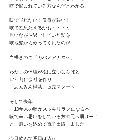
咳で悩まれている方なんだとわかる。
咳で眠れない！肩身が狭い！
咳で窒息死するかも・・・と
思いながら過ごしていた私を
咳地獄から救ってくれたのが
白樺きのこ「カバノアナタケ」
わたしの体験が役に立つならばと
17年前に会社を作り
「あんみん樺茶」販売スタート
そして去年
「10年来の咳がスッキリラクになる本」
咳で辛い思いをしている方の元へ届けー！
と、願いを込めて電子出版しました。
今日飲んで明日は咳が