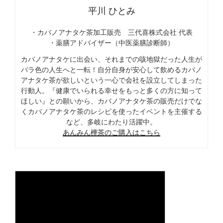
平川 ひとみ
・カバノアナタケ茶加工販売 三代喜株式会社 代表
・薬膳アドバイザー（中医薬膳診断師）
カバノアナタケに出会い、それまでの咳地獄だった人生が
バラ色の人生へと一転！自分自身が安心して飲めるカバノ
アナタケ茶が欲しいという一心で会社を設立してしまった
行動人。『健康でいられる幸せをもっと多くの方に知って
ほしい』との願いから、カバノアナタケ茶の販売だけでな
くカバノアナタケ茶のレシピを使ったイベントを主催する
など、多岐にわたり活躍中。
あんみん樺茶のご購入はこちら