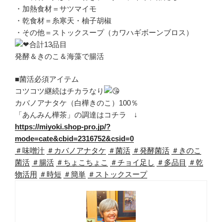
・加熱食材＝サツマイモ
・乾食材＝糸寒天・柚子胡椒
・その他＝ストックスープ（カワハギボーンブロス）
合計13品目
発酵＆きのこ＆海藻で腸活
■菌活必須アイテム
コツコツ継続はチカラなり
カバノアナタケ（白樺きのこ）100％
「あんみん樺茶」の調達はコチラ ↓
https://miyoki.shop-pro.jp/?
mode=cate&cbid=2316752&csid=0
＃味噌汁
＃カバノアナタケ
＃菌活
＃発酵菌活
＃きのこ
菌活
＃腸活
＃ちょこちょこ
＃チョイ足し
＃多品目
＃乾
物活用
＃時短
＃簡単
＃ストックスープ