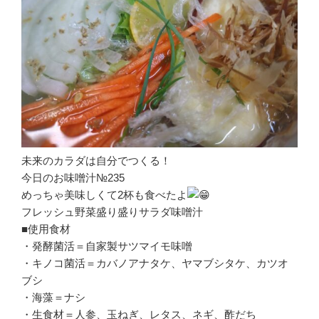
未来のカラダは自分でつくる！
今日のお味噌汁№235
めっちゃ美味しくて2杯も食べたよ
フレッシュ野菜盛り盛りサラダ味噌汁
■使用食材
・発酵菌活＝自家製サツマイモ味噌
・キノコ菌活＝カバノアナタケ、ヤマブシタケ、カツオ
ブシ
・海藻＝ナシ
・生食材＝人参、玉ねぎ、レタス、ネギ、酢だち