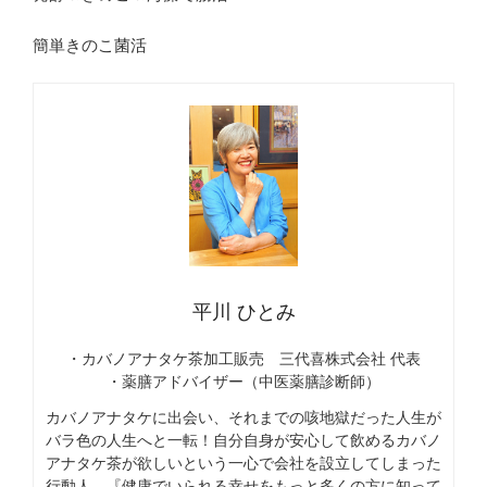
簡単きのこ菌活
平川 ひとみ
・カバノアナタケ茶加工販売 三代喜株式会社 代表
・薬膳アドバイザー（中医薬膳診断師）
カバノアナタケに出会い、それまでの咳地獄だった人生が
バラ色の人生へと一転！自分自身が安心して飲めるカバノ
アナタケ茶が欲しいという一心で会社を設立してしまった
行動人。『健康でいられる幸せをもっと多くの方に知って