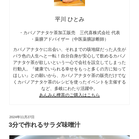
平川 ひとみ
・カバノアナタケ茶加工販売 三代喜株式会社 代表
・薬膳アドバイザー（中医薬膳診断師）
カバノアナタケに出会い、それまでの咳地獄だった人生が
バラ色の人生へと一転！自分自身が安心して飲めるカバノ
アナタケ茶が欲しいという一心で会社を設立してしまった
行動人。『健康でいられる幸せをもっと多くの方に知って
ほしい』との願いから、カバノアナタケ茶の販売だけでな
くカバノアナタケ茶のレシピを使ったイベントを主催する
など、多岐にわたり活躍中。
あんみん樺茶のご購入はこちら
投
2024年11月27日
稿
3分で作れるサラダ味噌汁
日: