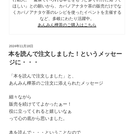
ほしい』との願いから、カバノアナタケ茶の販売だけでな
くカバノアナタケ茶のレシピを使ったイベントを主催する
など、多岐にわたり活躍中。
あんみん樺茶のご購入はこちら
投
2024年11月18日
稿
本を読んで注文しました！というメッセー
日:
ジに・・・
「本を読んで注文しました」と、
あんみん樺茶のご注文に添えられたメッセージ
細々ながら
販売を続けててよかったぁー！
役に立ってくれると嬉しいなぁ
って心の底から思いました。
本を読んで・・・ということなので