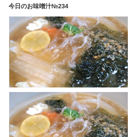
稿
今日のお味噌汁№234
日: