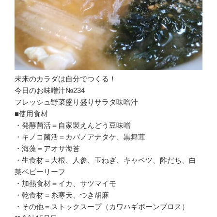
未来のカラダは自分でつくる！
今日のお味噌汁№234
フレッシュ野菜盛り盛りサラダ味噌汁
■使用食材
・発酵菌活＝自家製えんどう豆味噌
・キノコ菌活＝カバノアナタケ、黒舞茸
・海藻＝アオサ海苔
・生食材＝大根、人参、玉ねぎ、キャベツ、酢だち、白
菜ベビーリーフ
・加熱食材＝イカ、サツマイモ
・乾食材＝糸寒天、つき胡麻
・その他＝ストックスープ（カワハギボーンブロス）