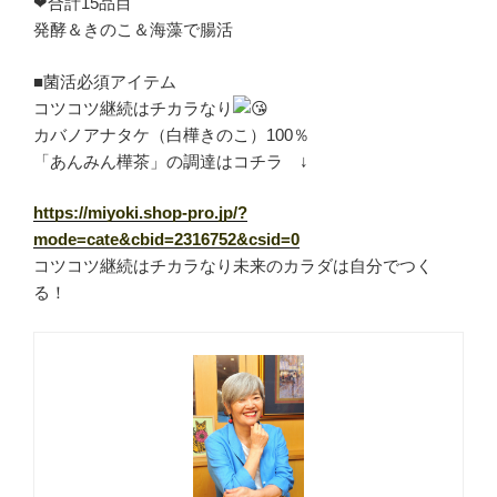
❤合計15品目
発酵＆きのこ＆海藻で腸活
■菌活必須アイテム
コツコツ継続はチカラなり
カバノアナタケ（白樺きのこ）100％
「あんみん樺茶」の調達はコチラ ↓
https://miyoki.shop-pro.jp/?
mode=cate&cbid=2316752&csid=0
コツコツ継続はチカラなり未来のカラダは自分でつく
る！