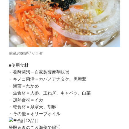
簡単お味噌汁サラダ
■使用食材
・発酵菌活＝自家製薩摩芋味噌
・キノコ菌活＝カバノアナタケ、黒舞茸
・海藻＝わかめ
・生食材＝人参、玉ねぎ、キャベツ、白菜
・加熱食材＝イカ
・乾食材＝糸寒天、胡麻
・その他＝オリーブオイル
合計12品目
発酵＆きのこ＆海藻で腸活