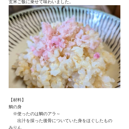
玄米ご飯に乗せて味わいました。
【材料】
鯛の身
※使ったのは鯛のアラ～
出汁を採った後骨についていた身をほぐしたもの
みりん