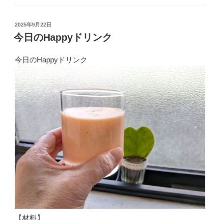
投
2025年9月22日
稿
今日のHappyドリンク
日:
今日のHappyドリンク
【材料】