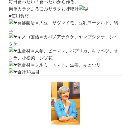
毎日食べたい！食べたいから作る。
簡単カラダよろこぶサラダお味噌汁
■使用食材
発酵菌活＝大豆、サツマイモ、豆乳ヨーグルト、納
豆
キノコ菌活＝カバノアナタケ、ヤマブシタケ、シイ
タケ
生食材＝人参、ピーマン、パプリカ、キャベツ、オ
クラ、小松菜、シソ花
乾食材＝クルミ、トマト、生姜、キュウリ
合計18品目