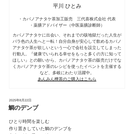
平川 ひとみ
・カバノアナタケ茶加工販売 三代喜株式会社 代表
・薬膳アドバイザー（中医薬膳診断師）
カバノアナタケに出会い、それまでの咳地獄だった人生が
バラ色の人生へと一転！自分自身が安心して飲めるカバノ
アナタケ茶が欲しいという一心で会社を設立してしまった
行動人。『健康でいられる幸せをもっと多くの方に知って
ほしい』との願いから、カバノアナタケ茶の販売だけでな
くカバノアナタケ茶のレシピを使ったイベントを主催する
など、多岐にわたり活躍中。
あんみん樺茶のご購入はこちら
投
2025年8月22日
稿
鯛のデンブ
日:
ひとり時間を楽しむ
作り置きしていた鯛のデンブを