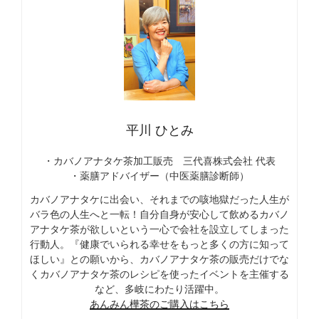
平川 ひとみ
・カバノアナタケ茶加工販売 三代喜株式会社 代表
・薬膳アドバイザー（中医薬膳診断師）
カバノアナタケに出会い、それまでの咳地獄だった人生が
バラ色の人生へと一転！自分自身が安心して飲めるカバノ
アナタケ茶が欲しいという一心で会社を設立してしまった
行動人。『健康でいられる幸せをもっと多くの方に知って
ほしい』との願いから、カバノアナタケ茶の販売だけでな
くカバノアナタケ茶のレシピを使ったイベントを主催する
など、多岐にわたり活躍中。
あんみん樺茶のご購入はこちら