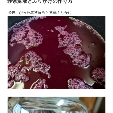
赤紫蘇液とふりかけの作り方
日:
出来上がった赤紫蘇液と紫蘇ふりかけ