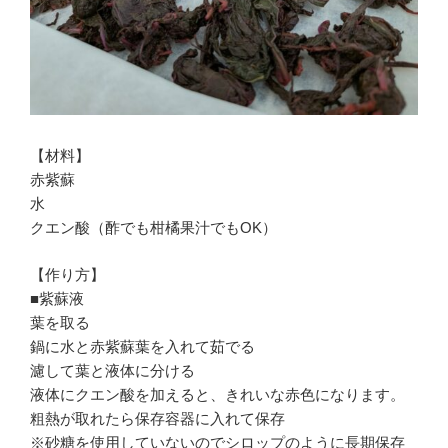
【材料】
赤紫蘇
水
クエン酸（酢でも柑橘果汁でもOK）
【作り方】
■紫蘇液
葉を取る
鍋に水と赤紫蘇葉を入れて茹でる
濾して葉と液体に分ける
液体にクエン酸を加えると、きれいな赤色になります。
粗熱が取れたら保存容器に入れて保存
※砂糖を使用していないのでシロップのように長期保存