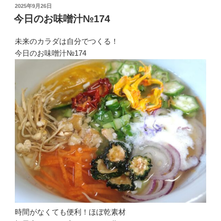
投
2025年9月26日
稿
今日のお味噌汁№174
日:
未来のカラダは自分でつくる！
今日のお味噌汁№174
時間がなくても便利！ほぼ乾素材