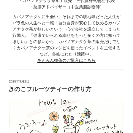
・カバノアナタケ茶加工販売 三代喜株式会社 代表
・薬膳アドバイザー（中医薬膳診断師）
カバノアナタケに出会い、それまでの咳地獄だった人生が
バラ色の人生へと一転！自分自身が安心して飲めるカバノ
アナタケ茶が欲しいという一心で会社を設立してしまった
行動人。『健康でいられる幸せをもっと多くの方に知って
ほしい』との願いから、カバノアナタケ茶の販売だけでな
くカバノアナタケ茶のレシピを使ったイベントを主催する
など、多岐にわたり活躍中。
あんみん樺茶のご購入はこちら
投
2025年9月1日
稿
きのこフルーツティーの作り方
日: