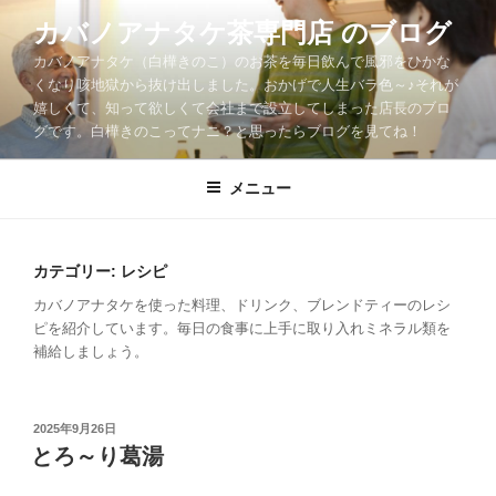
コ
カバノアナタケ茶専門店 のブログ
ン
カバノアナタケ（白樺きのこ）のお茶を毎日飲んで風邪をひかな
テ
くなり咳地獄から抜け出しました。おかげで人生バラ色～♪それが
ン
嬉しくて、知って欲しくて会社まで設立してしまった店長のブロ
ツ
グです。白樺きのこってナニ？と思ったらブログを見てね！
へ
ス
メニュー
キ
ッ
プ
カテゴリー:
レシピ
カバノアナタケを使った料理、ドリンク、ブレンドティーのレシ
ピを紹介しています。毎日の食事に上手に取り入れミネラル類を
補給しましょう。
投
2025年9月26日
稿
とろ～り葛湯
日: