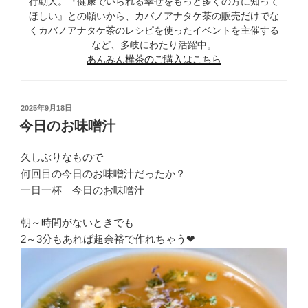
行動人。『健康でいられる幸せをもっと多くの方に知って
ほしい』との願いから、カバノアナタケ茶の販売だけでな
くカバノアナタケ茶のレシピを使ったイベントを主催する
など、多岐にわたり活躍中。
あんみん樺茶のご購入はこちら
投
2025年9月18日
稿
今日のお味噌汁
日:
久しぶりなもので
何回目の今日のお味噌汁だったか？
一日一杯 今日のお味噌汁
朝～時間がないときでも
2～3分もあれば超余裕で作れちゃう❤