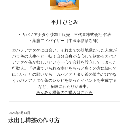
平川 ひとみ
・カバノアナタケ茶加工販売 三代喜株式会社 代表
・薬膳アドバイザー（中医薬膳診断師）
カバノアナタケに出会い、それまでの咳地獄だった人生が
バラ色の人生へと一転！自分自身が安心して飲めるカバノ
アナタケ茶が欲しいという一心で会社を設立してしまった
行動人。『健康でいられる幸せをもっと多くの方に知って
ほしい』との願いから、カバノアナタケ茶の販売だけでな
くカバノアナタケ茶のレシピを使ったイベントを主催する
など、多岐にわたり活躍中。
あんみん樺茶のご購入はこちら
投
2025年8月14日
稿
水出し樺茶の作り方
日: