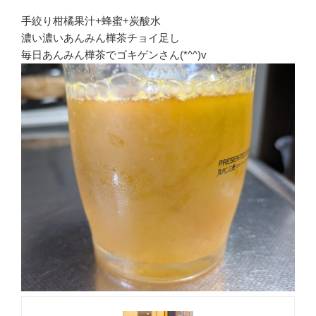
手絞り柑橘果汁+蜂蜜+炭酸水
濃い濃いあんみん樺茶チョイ足し
毎日あんみん樺茶でゴキゲンさん(*^^)v