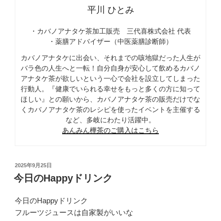
平川 ひとみ
・カバノアナタケ茶加工販売 三代喜株式会社 代表
・薬膳アドバイザー（中医薬膳診断師）
カバノアナタケに出会い、それまでの咳地獄だった人生が
バラ色の人生へと一転！自分自身が安心して飲めるカバノ
アナタケ茶が欲しいという一心で会社を設立してしまった
行動人。『健康でいられる幸せをもっと多くの方に知って
ほしい』との願いから、カバノアナタケ茶の販売だけでな
くカバノアナタケ茶のレシピを使ったイベントを主催する
など、多岐にわたり活躍中。
あんみん樺茶のご購入はこちら
投
2025年9月25日
稿
今日のHappyドリンク
日:
今日のHappyドリンク
フルーツジュースは自家製がいいな