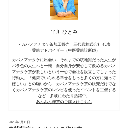
平川 ひとみ
・カバノアナタケ茶加工販売 三代喜株式会社 代表
・薬膳アドバイザー（中医薬膳診断師）
カバノアナタケに出会い、それまでの咳地獄だった人生が
バラ色の人生へと一転！自分自身が安心して飲めるカバノ
アナタケ茶が欲しいという一心で会社を設立してしまった
行動人。『健康でいられる幸せをもっと多くの方に知って
ほしい』との願いから、カバノアナタケ茶の販売だけでな
くカバノアナタケ茶のレシピを使ったイベントを主催する
など、多岐にわたり活躍中。
あんみん樺茶のご購入はこちら
投
2025年8月11日
稿