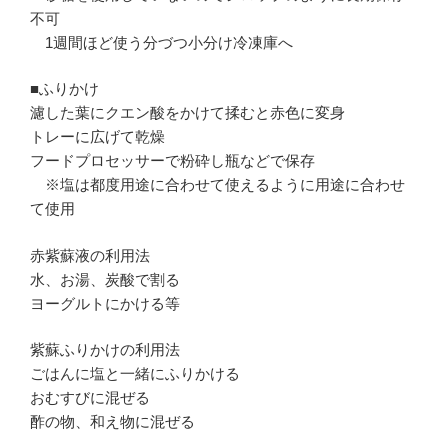
不可
1週間ほど使う分づつ小分け冷凍庫へ
■ふりかけ
濾した葉にクエン酸をかけて揉むと赤色に変身
トレーに広げて乾燥
フードプロセッサーで粉砕し瓶などで保存
※塩は都度用途に合わせて使えるように用途に合わせ
て使用
赤紫蘇液の利用法
水、お湯、炭酸で割る
ヨーグルトにかける等
紫蘇ふりかけの利用法
ごはんに塩と一緒にふりかける
おむすびに混ぜる
酢の物、和え物に混ぜる