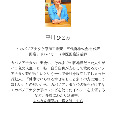
平川 ひとみ
・カバノアナタケ茶加工販売 三代喜株式会社 代表
・薬膳アドバイザー（中医薬膳診断師）
カバノアナタケに出会い、それまでの咳地獄だった人生が
バラ色の人生へと一転！自分自身が安心して飲めるカバノ
アナタケ茶が欲しいという一心で会社を設立してしまった
行動人。『健康でいられる幸せをもっと多くの方に知って
ほしい』との願いから、カバノアナタケ茶の販売だけでな
くカバノアナタケ茶のレシピを使ったイベントを主催する
など、多岐にわたり活躍中。
あんみん樺茶のご購入はこちら