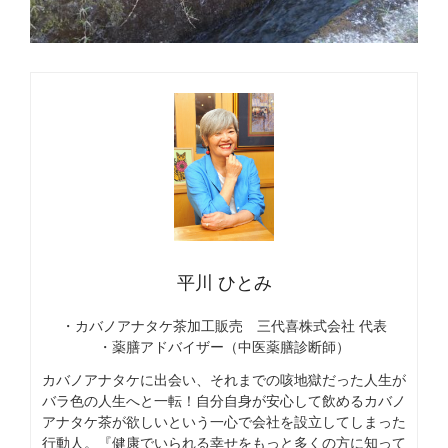
平川 ひとみ
・カバノアナタケ茶加工販売 三代喜株式会社 代表
・薬膳アドバイザー（中医薬膳診断師）
カバノアナタケに出会い、それまでの咳地獄だった人生が
バラ色の人生へと一転！自分自身が安心して飲めるカバノ
アナタケ茶が欲しいという一心で会社を設立してしまった
行動人。『健康でいられる幸せをもっと多くの方に知って