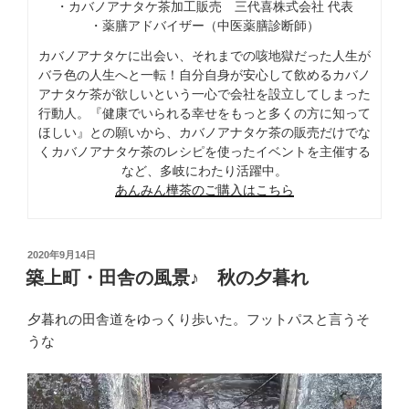
・カバノアナタケ茶加工販売 三代喜株式会社 代表
・薬膳アドバイザー（中医薬膳診断師）
カバノアナタケに出会い、それまでの咳地獄だった人生が
バラ色の人生へと一転！自分自身が安心して飲めるカバノ
アナタケ茶が欲しいという一心で会社を設立してしまった
行動人。『健康でいられる幸せをもっと多くの方に知って
ほしい』との願いから、カバノアナタケ茶の販売だけでな
くカバノアナタケ茶のレシピを使ったイベントを主催する
など、多岐にわたり活躍中。
あんみん樺茶のご購入はこちら
投
2020年9月14日
稿
築上町・田舎の風景♪ 秋の夕暮れ
日:
夕暮れの田舎道をゆっくり歩いた。フットパスと言うそ
うな
動
画