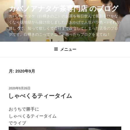
コ
カバノアナタケ茶専門店 のブログ
ン
カバノアナタケ（白樺きのこ）のお茶を毎日飲んで風邪をひかな
テ
くなり咳地獄から抜け出しました。おかげで人生バラ色～♪それが
ン
嬉しくて、知って欲しくて会社まで設立してしまった店長のブロ
ツ
グです。白樺きのこってナニ？と思ったらブログを見てね！
へ
ス
メニュー
キ
ッ
プ
月:
2020年9月
投
2020年9月26日
稿
しゃべくるティータイム
日:
おうちで勝手に
しゃべくるティータイム
でライブ