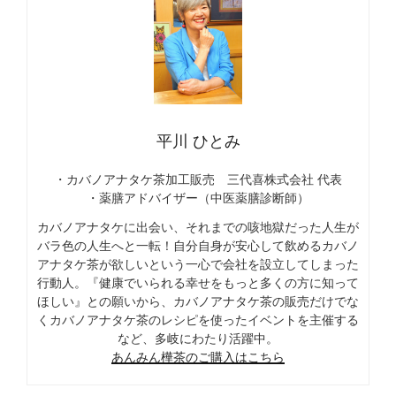
平川 ひとみ
・カバノアナタケ茶加工販売 三代喜株式会社 代表
・薬膳アドバイザー（中医薬膳診断師）
カバノアナタケに出会い、それまでの咳地獄だった人生が
バラ色の人生へと一転！自分自身が安心して飲めるカバノ
アナタケ茶が欲しいという一心で会社を設立してしまった
行動人。『健康でいられる幸せをもっと多くの方に知って
ほしい』との願いから、カバノアナタケ茶の販売だけでな
くカバノアナタケ茶のレシピを使ったイベントを主催する
など、多岐にわたり活躍中。
あんみん樺茶のご購入はこちら