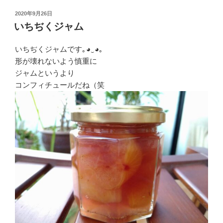
投
2020年9月26日
稿
いちぢくジャム
日:
いちぢくジャムです｡◕‿◕｡
形が壊れないよう慎重に
ジャムというより
コンフィチュールだね（笑