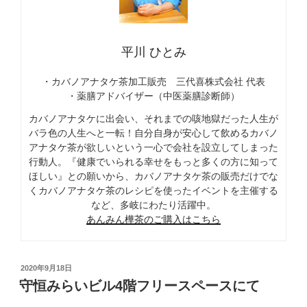
平川 ひとみ
・カバノアナタケ茶加工販売 三代喜株式会社 代表
・薬膳アドバイザー（中医薬膳診断師）
カバノアナタケに出会い、それまでの咳地獄だった人生が
バラ色の人生へと一転！自分自身が安心して飲めるカバノ
アナタケ茶が欲しいという一心で会社を設立してしまった
行動人。『健康でいられる幸せをもっと多くの方に知って
ほしい』との願いから、カバノアナタケ茶の販売だけでな
くカバノアナタケ茶のレシピを使ったイベントを主催する
など、多岐にわたり活躍中。
あんみん樺茶のご購入はこちら
投
2020年9月18日
稿
守恒みらいビル4階フリースペースにて
日: