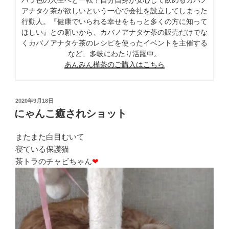
アナタケ茶が欲しいという一心で会社を設立してしまった
行動人。『健康でいられる幸せをもっと多くの方に知って
ほしい』との願いから、カバノアナタケ茶の販売だけでな
くカバノアナタケ茶のレシピを使ったイベントを主催する
など、多岐にわたり活躍中。
あんみん樺茶のご購入はこちら
投
2020年9月18日
稿
にゃんこ癒されショット
日:
またまた白目むいて
寝ている保護猫
茶トラのチャビちゃん
❤