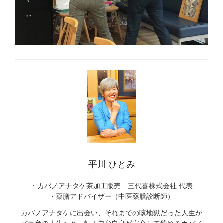
平川 ひとみ
・カバノアナタケ茶加工販売 三代喜株式会社 代表
・薬膳アドバイザー（中医薬膳診断師）
カバノアナタケに出会い、それまでの咳地獄だった人生が
バラ色の人生へと一転！自分自身が安心して飲めるカバノ