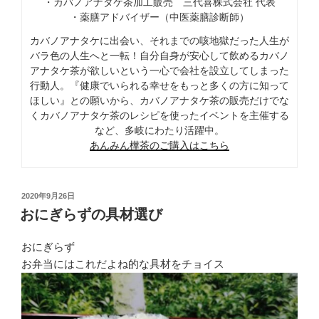
・カバノアナタケ茶加工販売 三代喜株式会社 代表
・薬膳アドバイザー（中医薬膳診断師）
カバノアナタケに出会い、それまでの咳地獄だった人生が
バラ色の人生へと一転！自分自身が安心して飲めるカバノ
アナタケ茶が欲しいという一心で会社を設立してしまった
行動人。『健康でいられる幸せをもっと多くの方に知って
ほしい』との願いから、カバノアナタケ茶の販売だけでな
くカバノアナタケ茶のレシピを使ったイベントを主催する
など、多岐にわたり活躍中。
あんみん樺茶のご購入はこちら
投
2020年9月26日
稿
おにぎらずの具材選び
日:
おにぎらず
お弁当にはこれだよね的な具材をチョイス