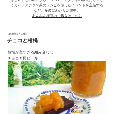
くカバノアナタケ茶のレシピを使ったイベントを主催する
など、多岐にわたり活躍中。
あんみん樺茶のご購入はこちら
投
2020年9月22日
稿
チョコと柑橘
日:
相性が良すぎる組み合わせ
チョコと橙ピール