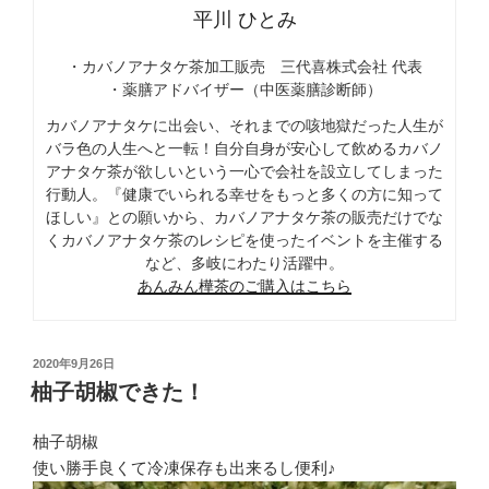
平川 ひとみ
・カバノアナタケ茶加工販売 三代喜株式会社 代表
・薬膳アドバイザー（中医薬膳診断師）
カバノアナタケに出会い、それまでの咳地獄だった人生が
バラ色の人生へと一転！自分自身が安心して飲めるカバノ
アナタケ茶が欲しいという一心で会社を設立してしまった
行動人。『健康でいられる幸せをもっと多くの方に知って
ほしい』との願いから、カバノアナタケ茶の販売だけでな
くカバノアナタケ茶のレシピを使ったイベントを主催する
など、多岐にわたり活躍中。
あんみん樺茶のご購入はこちら
投
2020年9月26日
稿
柚子胡椒できた！
日:
柚子胡椒
使い勝手良くて冷凍保存も出来るし便利♪