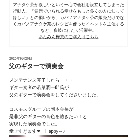
アナタケ茶が欲しいという一心で会社を設立してしまった
行動人。『健康でいられる幸せをもっと多くの方に知って
ほしい』との願いから、カバノアナタケ茶の販売だけでな
くカバノアナタケ茶のレシピを使ったイベントを主催する
など、多岐にわたり活躍中。
あんみん樺茶のご購入はこちら
投
2020年9月20日
稿
父のギターで演奏会
日:
メンテナンス完了したら・・・
ギター奏者の若菜潤一郎氏が
父のギターで演奏会をしてくださいました。
コスモスグループの岡本会長が
是非父のギターの音色を聴きたい！と
実現した演奏会でした。
幸せすぎます❤ Happy～♪