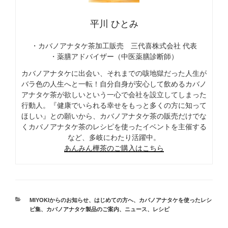
平川 ひとみ
・カバノアナタケ茶加工販売 三代喜株式会社 代表
・薬膳アドバイザー（中医薬膳診断師）
カバノアナタケに出会い、それまでの咳地獄だった人生が
バラ色の人生へと一転！自分自身が安心して飲めるカバノ
アナタケ茶が欲しいという一心で会社を設立してしまった
行動人。『健康でいられる幸せをもっと多くの方に知って
ほしい』との願いから、カバノアナタケ茶の販売だけでな
くカバノアナタケ茶のレシピを使ったイベントを主催する
など、多岐にわたり活躍中。
あんみん樺茶のご購入はこちら
カ
MIYOKIからのお知らせ
、
はじめての方へ
、
カバノアナタケを使ったレシ
テ
ピ集
、
カバノアナタケ製品のご案内
、
ニュース
、
レシピ
ゴ
リ