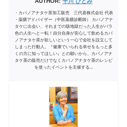
AUTHOR:
平川 ひとみ
・カバノアナタケ茶加工販売 三代喜株式会社 代表
・薬膳アドバイザー（中医薬膳診断師） カバノアナ
タケに出会い、それまでの咳地獄だった人生がバラ
色の人生へと一転！自分自身が安心して飲めるカバ
ノアナタケ茶が欲しいという一心で会社を設立して
しまった行動人。『健康でいられる幸せをもっと多
くの方に知ってほしい』との願いから、カバノアナ
タケ茶の販売だけでなくカバノアナタケ茶のレシピ
を使ったイベントを主催する...