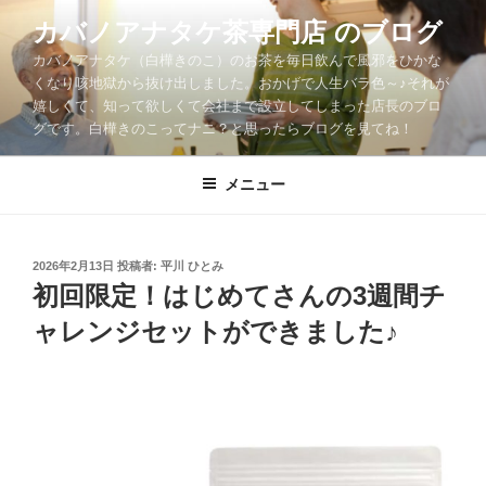
コ
カバノアナタケ茶専門店 のブログ
ン
カバノアナタケ（白樺きのこ）のお茶を毎日飲んで風邪をひかな
テ
くなり咳地獄から抜け出しました。おかげで人生バラ色～♪それが
ン
嬉しくて、知って欲しくて会社まで設立してしまった店長のブロ
ツ
グです。白樺きのこってナニ？と思ったらブログを見てね！
へ
ス
メニュー
キ
ッ
プ
投
2026年2月13日
投稿者:
平川 ひとみ
稿
初回限定！はじめてさんの3週間チ
日:
ャレンジセットができました♪