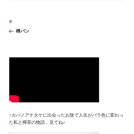
ー
投
前
前
稿
の
樺パン
ナ
投
ビ
稿
ゲ
ー
シ
ョ
ン
↑カバノアナタケに出会ったお陰で人生がバラ色に変わっ
た私と樺茶の物語、見てね♪