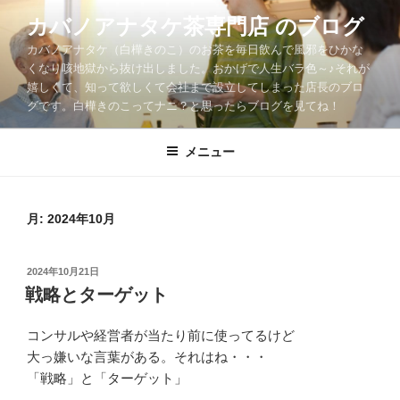
コ
カバノアナタケ茶専門店 のブログ
ン
カバノアナタケ（白樺きのこ）のお茶を毎日飲んで風邪をひかな
テ
くなり咳地獄から抜け出しました。おかげで人生バラ色～♪それが
ン
嬉しくて、知って欲しくて会社まで設立してしまった店長のブロ
ツ
グです。白樺きのこってナニ？と思ったらブログを見てね！
へ
ス
メニュー
キ
ッ
プ
月:
2024年10月
投
2024年10月21日
稿
戦略とターゲット
日:
コンサルや経営者が当たり前に使ってるけど
大っ嫌いな言葉がある。それはね・・・
「戦略」と「ターゲット」