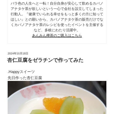
バラ色の人生へと一転！自分自身が安心して飲めるカバノ
アナタケ茶が欲しいという一心で会社を設立してしまった
行動人。『健康でいられる幸せをもっと多くの方に知って
ほしい』との願いから、カバノアナタケ茶の販売だけでな
くカバノアナタケ茶のレシピを使ったイベントを主催する
など、多岐にわたり活躍中。
あんみん樺茶のご購入はこちら
投
2024年10月18日
稿
杏仁豆腐をゼラチンで作ってみた
日:
.Happyスイーツ
先日作った杏仁豆腐