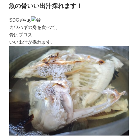
稿
魚の骨いい出汁採れます！
日:
SDGsやぁ
カワハギの身を食べて、
骨はブロス
いい出汁が採れます。