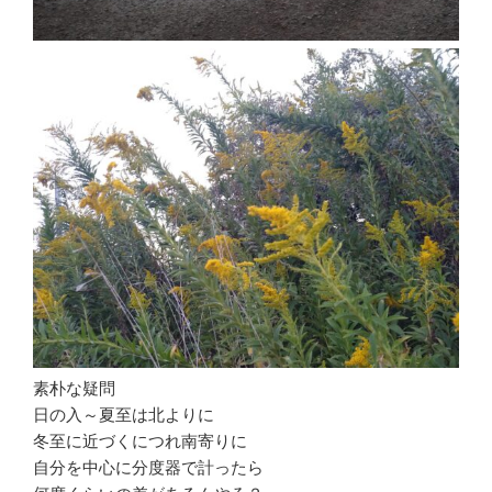
素朴な疑問
日の入～夏至は北よりに
冬至に近づくにつれ南寄りに
自分を中心に分度器で計ったら