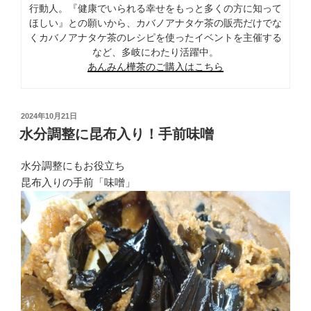
行動人。『健康でいられる幸せをもっと多くの方に知って
ほしい』との願いから、カバノアナタケ茶の販売だけでな
くカバノアナタケ茶のレシピを使ったイベントを主催する
など、多岐にわたり活躍中。
あんみん樺茶のご購入はこちら
投
2024年10月21日
稿
水分調整に昆布入り！手前味噌
日:
水分調整にもお役立ち
昆布入りの手前「味噌」