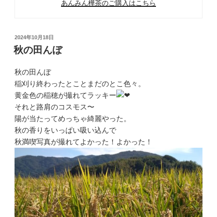
あんみん樺茶のご購入はこちら
投
2024年10月18日
稿
秋の田んぼ
日:
秋の田んぼ
稲刈り終わったとことまだのとこ色々。
黄金色の稲穂が撮れてラッキー
それと路肩のコスモス〜
陽が当たってめっちゃ綺麗やった。
秋の香りをいっぱい吸い込んで
秋満喫写真が撮れてよかった！よかった！