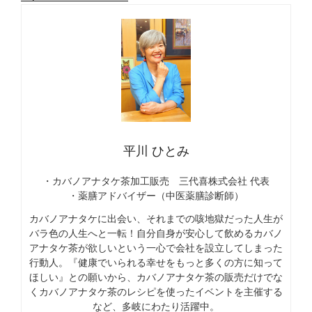
平川 ひとみ
・カバノアナタケ茶加工販売 三代喜株式会社 代表
・薬膳アドバイザー（中医薬膳診断師）
カバノアナタケに出会い、それまでの咳地獄だった人生が
バラ色の人生へと一転！自分自身が安心して飲めるカバノ
アナタケ茶が欲しいという一心で会社を設立してしまった
行動人。『健康でいられる幸せをもっと多くの方に知って
ほしい』との願いから、カバノアナタケ茶の販売だけでな
くカバノアナタケ茶のレシピを使ったイベントを主催する
など、多岐にわたり活躍中。