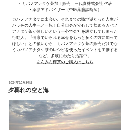
・カバノアナタケ茶加工販売 三代喜株式会社 代表
・薬膳アドバイザー（中医薬膳診断師）
カバノアナタケに出会い、それまでの咳地獄だった人生が
バラ色の人生へと一転！自分自身が安心して飲めるカバノ
アナタケ茶が欲しいという一心で会社を設立してしまった
行動人。『健康でいられる幸せをもっと多くの方に知って
ほしい』との願いから、カバノアナタケ茶の販売だけでな
くカバノアナタケ茶のレシピを使ったイベントを主催する
など、多岐にわたり活躍中。
あんみん樺茶のご購入はこちら
投
2024年10月20日
稿
夕暮れの空と海
日: