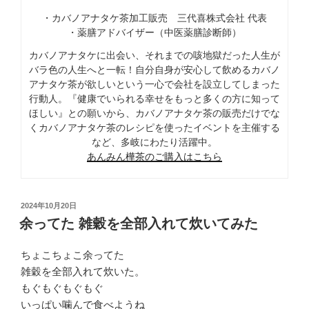
・カバノアナタケ茶加工販売 三代喜株式会社 代表
・薬膳アドバイザー（中医薬膳診断師）
カバノアナタケに出会い、それまでの咳地獄だった人生が
バラ色の人生へと一転！自分自身が安心して飲めるカバノ
アナタケ茶が欲しいという一心で会社を設立してしまった
行動人。『健康でいられる幸せをもっと多くの方に知って
ほしい』との願いから、カバノアナタケ茶の販売だけでな
くカバノアナタケ茶のレシピを使ったイベントを主催する
など、多岐にわたり活躍中。
あんみん樺茶のご購入はこちら
投
2024年10月20日
稿
余ってた 雑穀を全部入れて炊いてみた
日:
ちょこちょこ余ってた
雑穀を全部入れて炊いた。
もぐもぐもぐもぐ
いっぱい噛んで食べようね