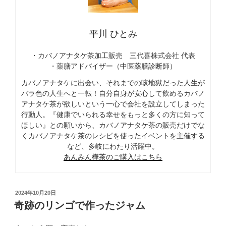
平川 ひとみ
・カバノアナタケ茶加工販売 三代喜株式会社 代表
・薬膳アドバイザー（中医薬膳診断師）
カバノアナタケに出会い、それまでの咳地獄だった人生が
バラ色の人生へと一転！自分自身が安心して飲めるカバノ
アナタケ茶が欲しいという一心で会社を設立してしまった
行動人。『健康でいられる幸せをもっと多くの方に知って
ほしい』との願いから、カバノアナタケ茶の販売だけでな
くカバノアナタケ茶のレシピを使ったイベントを主催する
など、多岐にわたり活躍中。
あんみん樺茶のご購入はこちら
投
2024年10月20日
稿
奇跡のリンゴで作ったジャム
日: