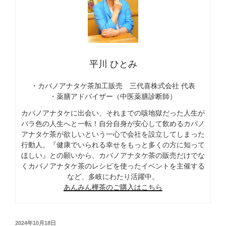
平川 ひとみ
・カバノアナタケ茶加工販売 三代喜株式会社 代表
・薬膳アドバイザー（中医薬膳診断師）
カバノアナタケに出会い、それまでの咳地獄だった人生が
バラ色の人生へと一転！自分自身が安心して飲めるカバノ
アナタケ茶が欲しいという一心で会社を設立してしまった
行動人。『健康でいられる幸せをもっと多くの方に知って
ほしい』との願いから、カバノアナタケ茶の販売だけでな
くカバノアナタケ茶のレシピを使ったイベントを主催する
など、多岐にわたり活躍中。
あんみん樺茶のご購入はこちら
投
2024年10月18日