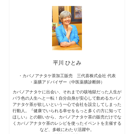
平川 ひとみ
・カバノアナタケ茶加工販売 三代喜株式会社 代表
・薬膳アドバイザー（中医薬膳診断師）
カバノアナタケに出会い、それまでの咳地獄だった人生が
バラ色の人生へと一転！自分自身が安心して飲めるカバノ
アナタケ茶が欲しいという一心で会社を設立してしまった
行動人。『健康でいられる幸せをもっと多くの方に知って
ほしい』との願いから、カバノアナタケ茶の販売だけでな
くカバノアナタケ茶のレシピを使ったイベントを主催する
など、多岐にわたり活躍中。