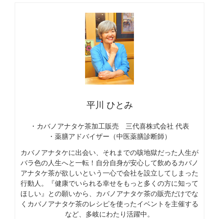
平川 ひとみ
・カバノアナタケ茶加工販売 三代喜株式会社 代表
・薬膳アドバイザー（中医薬膳診断師）
カバノアナタケに出会い、それまでの咳地獄だった人生が
バラ色の人生へと一転！自分自身が安心して飲めるカバノ
アナタケ茶が欲しいという一心で会社を設立してしまった
行動人。『健康でいられる幸せをもっと多くの方に知って
ほしい』との願いから、カバノアナタケ茶の販売だけでな
くカバノアナタケ茶のレシピを使ったイベントを主催する
など、多岐にわたり活躍中。