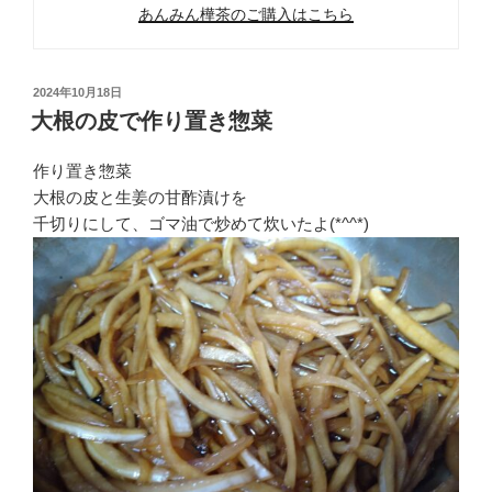
あんみん樺茶のご購入はこちら
投
2024年10月18日
稿
大根の皮で作り置き惣菜
日:
作り置き惣菜
大根の皮と生姜の甘酢漬けを
千切りにして、ゴマ油で炒めて炊いたよ(*^^*)