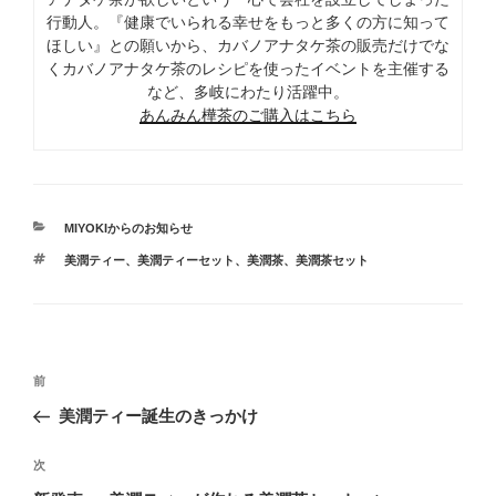
行動人。『健康でいられる幸せをもっと多くの方に知って
ほしい』との願いから、カバノアナタケ茶の販売だけでな
くカバノアナタケ茶のレシピを使ったイベントを主催する
など、多岐にわたり活躍中。
あんみん樺茶のご購入はこちら
カ
MIYOKIからのお知らせ
テ
タ
美潤ティー
、
美潤ティーセット
、
美潤茶
、
美潤茶セット
ゴ
グ
リ
ー
投
前
前
稿
の
美潤ティー誕生のきっかけ
ナ
投
ビ
稿
次
次
ゲ
の