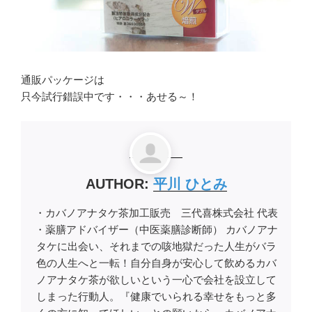
通販パッケージは
只今試行錯誤中です・・・あせる～！
AUTHOR:
平川 ひとみ
・カバノアナタケ茶加工販売 三代喜株式会社 代表
・薬膳アドバイザー（中医薬膳診断師） カバノアナ
タケに出会い、それまでの咳地獄だった人生がバラ
色の人生へと一転！自分自身が安心して飲めるカバ
ノアナタケ茶が欲しいという一心で会社を設立して
しまった行動人。『健康でいられる幸せをもっと多