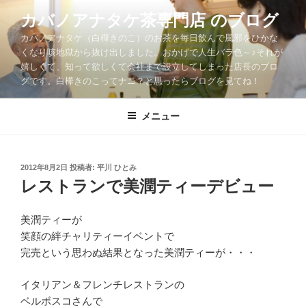
コ
カバノアナタケ茶専門店 のブログ
ン
カバノアナタケ（白樺きのこ）のお茶を毎日飲んで風邪をひかな
テ
くなり咳地獄から抜け出しました。おかげで人生バラ色～♪それが
ン
嬉しくて、知って欲しくて会社まで設立してしまった店長のブロ
ツ
グです。白樺きのこってナニ？と思ったらブログを見てね！
へ
ス
メニュー
キ
ッ
プ
投
2012年8月2日
投稿者:
平川 ひとみ
稿
レストランで美潤ティーデビュー
日:
美潤ティーが
笑顔の絆チャリティーイベントで
完売という思わぬ結果となった美潤ティーが・・・
イタリアン＆フレンチレストランの
ベルボスコさんで