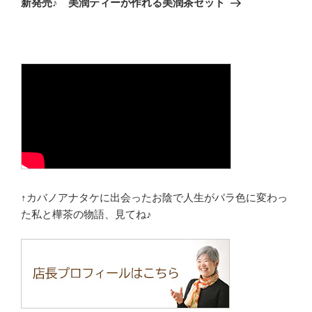
新発売♪ 美潤ティーが作れる美潤茶セット
投
ー
稿
シ
ョ
ン
↑カバノアナタケに出会ったお陰で人生がバラ色に変わっ
た私と樺茶の物語、見てね♪